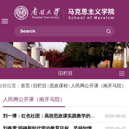
旧栏目
当前位置：
首页
旧栏目
思政课程
人民网公开课（南开马院）
人民网公开课（南开马院）
刘一博：红色社团：高校思政课实践教学的一
2020-06-01
个有效载体
刘春雪:明确新时代劳动教育目标，坚持知情意
2020-05-07