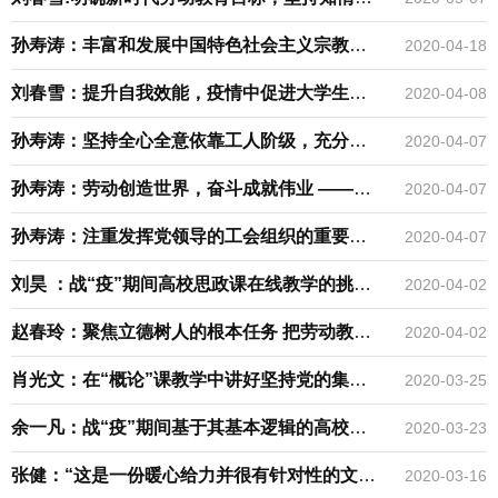
行辩证统一
孙寿涛：丰富和发展中国特色社会主义宗教理
2020-04-18
论，更好指导我国宗教工作实践 ——习近平总
刘春雪：提升自我效能，疫情中促进大学生健
2020-04-08
书记关于宗教问题的论述研究
康成长
孙寿涛：坚持全心全意依靠工人阶级，充分发
2020-04-07
挥工人阶级主力军作用 ——习近平总书记关于
孙寿涛：劳动创造世界，奋斗成就伟业 ——习
2020-04-07
工人阶级的重要论述研究
近平总书记关于劳动的重要论述研究
孙寿涛：注重发挥党领导的工会组织的重要作
2020-04-07
用 ——习近平关于工会的重要论述研究
刘昊 ：战“疫”期间高校思政课在线教学的挑战
2020-04-02
与应对 ——基于“概论”课教学的思考
赵春玲：聚焦立德树人的根本任务 把劳动教育
2020-04-02
融入思政教育 ——以“马克思主义基本原理概
肖光文：在“概论”课教学中讲好坚持党的集中
2020-03-25
论”课为例
统一领导 ——以党领导新冠肺炎疫情防控斗争
余一凡：战“疫”期间基于其基本逻辑的高校思
2020-03-23
为案例
政课教学浅议
张健：“这是一份暖心给力并很有针对性的文
2020-03-16