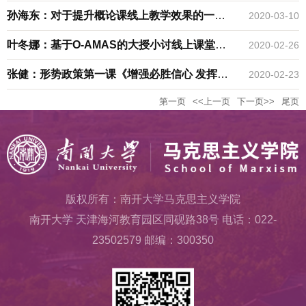
件” ——南开马院“纲要”教研室认真学习 《新
孙海东：对于提升概论课线上教学效果的一些
2020-03-10
时代高等学校思想政治理论课教师队伍建设规
思考
叶冬娜：基于O-AMAS的大授小讨线上课堂教
2020-02-26
定》
学 ——以《马克思主义基本原理概论》课智慧
张健：形势政策第一课《增强必胜信心 发挥制
2020-02-23
教学创新为例
第一页
<<上一页
下一页>>
尾页
度优势 坚决打赢防控疫情阻击战》
版权所有：南开大学马克思主义学院
南开大学 天津海河教育园区同砚路38号 电话：022-
23502579 邮编：300350