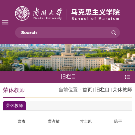
旧栏目
荣休教师
当前位置：
首页
旧栏目
荣休教师
荣休教师
曹杰
曹占敏
常士凯
陈平