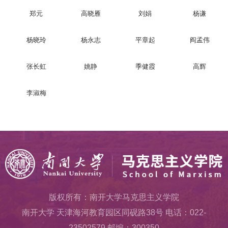
郑元
高晓雁
刘娟
杨谦
杨晓玲
杨永志
平章起
阎孟伟
张长虹
姚静
季健霞
高辉
李淑梅
版权所有：南开大学马克思主义学院
南开大学 天津海河教育园区同砚路38号 电话：022-
23502579 邮编：300350