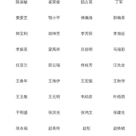
陈淑敏
崔荣俊
邸占英
丁军
窦爱芝
鄂小平
傅佩缮
郭梅章
韩宝利
胡坤芳
李芳田
李旭征
李振亚
梁禹祥
吕祖明
马瑞彩
任宜兰
邵云瑞
佟桂芳
汪先全
王春年
王海伊
王宏懿
王秋华
王玉敬
王元明
韦幼苏
叶梧西
于明盛
张洪光
张鸿文
张建生
张永福
赵美玲
赵彤
赵铁锁