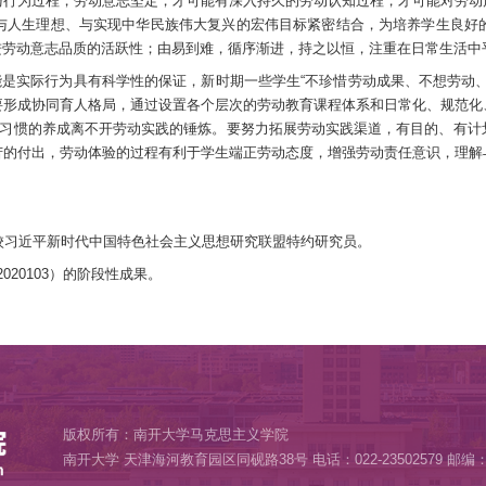
劳动、热爱劳动的劳动态度，让他们懂得“一切劳动，无论是
劳动情感，学生才能在真正意义上理解劳动没有高低贵贱之分
基础之上的，即日常生活场景下对劳动价值观的直观感受与体
，使得学生在感受新时代中国特色社会主义社会发展所汇聚的
消极劳动情绪，做好这些消极劳动情感的转化和升华工作，努
感认同，必须使学生尽可能丰富自身健康的劳动生活内容，在
志品质的调控作用。
意志品质是人在克服困难、实现特定目标
的自制性。劳动行为本质上就是一种意志行动，当前部分学生中
动的认知、情感与行为过程，劳动意志坚定，才可能有深入持
克思主义劳动观与人生理想、与实现中华民族伟大复兴的宏伟
扬劳动精神、促进劳动意志品质的活跃性；由易到难，循序渐
必要的知识与技能是实际行为具有科学性的保证，新时期一些学
校、家庭、社会要形成协同育人格局，通过设置各个层次的劳
人，劳动精神与劳动习惯的养成离不开劳动实践的锤炼。要努力
。劳动是一种辛苦的付出，劳动体验的过程有利于学生端正劳
得以形成与固化。