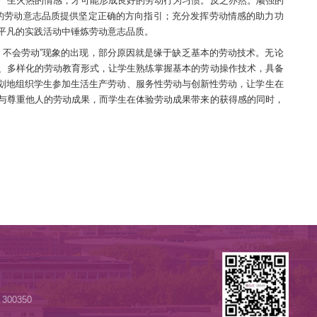
体力劳动还是脑力劳动，都值得尊重和鼓励; 一切创造，无论
，日后走上社会工作岗位才能干一行、爱一行、钻一行。情感认
验。要遵循情感教育规律，通过在全社会营造劳动光荣、创造伟
强大正能量之时精神振奋，运用情感的增力作用提高自身的实践
力去除消极情感的减力作用，将学生的消极情感转化为积极劳动
感受生活意义的同时增强对劳动的情感体验。
的过程中表现出来的品性和素质，劳动意志品质主要体现为从事
出现的劳动“知行分离”现象，其关键原因就在于缺乏上述排
久的劳动认知过程，才可能对劳动产生火热的情感，才可能形成
目标紧密结合，为培养学生良好的劳动意志品质提供坚定正确
进，持之以恒，注重在日常生活中平凡的实践活动中锤炼劳动意
生“不珍惜劳动成果、不想劳动、不会劳动”现象的出现，部
动教育课程体系和日常化、规范化、多样化的劳动教育形式，让
拓展劳动实践渠道，有目的、有计划地组织学生参加生活生产
动态度，增强劳动责任意识，理解与尊重他人的劳动成果，而学