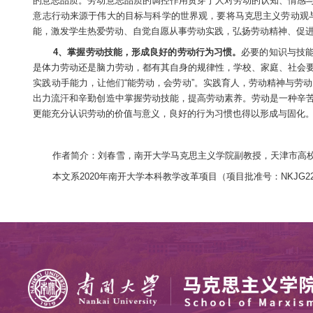
总体目标的关键内容，要帮助学生树立崇尚劳动、尊重
鼓励。”只有产生与马克思主义劳动观相一致的积极
的认可与接受，对劳动的情感认同是建立在情感体验
围以及对劳动模范先进事迹和进取精神进行大力宣传
动性和创造性；发生负面事件时，要善于调节学生的
多彩的实际生活场景，培养健康的劳动情感，增强情
3、培育优秀的劳动意志品质，充分发挥劳动意
的坚持性、劳动选择的果敢性以及受到诱惑所表现出
的意志品质。劳动意志品质的调控作用贯穿于人对劳
意志行动来源于伟大的目标与科学的世界观，要将马
能，激发学生热爱劳动、自觉自愿从事劳动实践，弘
4、掌握劳动技能，形成良好的劳动行为习惯。
是体力劳动还是脑力劳动，都有其自身的规律性，学
实践动手能力，让他们“能劳动，会劳动”。实践育
出力流汗和辛勤创造中掌握劳动技能，提高劳动素养
更能充分认识劳动的价值与意义，良好的行为习惯也