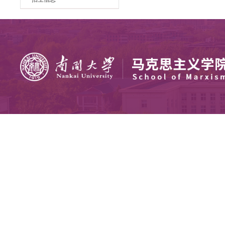
“忆党史百年峥
荣休教师
马院师生在“疫”线
学院知行班党支
大学生讲思政课
我院学生宣讲团
学习贯彻党的十九届五中全会精
神
枫叶敬老院志愿
科学研究
学党史 悟思想 办实事 开新局
科研动态（旧）
招生信息