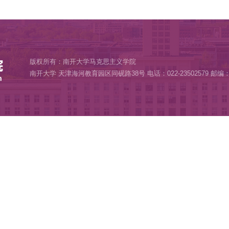
嵘，悟青春奋进力量”——2019级硕士生“亮剑班”开展党
部观影《永远的焦裕禄》
成员赴天津市中小学开展主题宣讲
服务活动第7期圆满完成