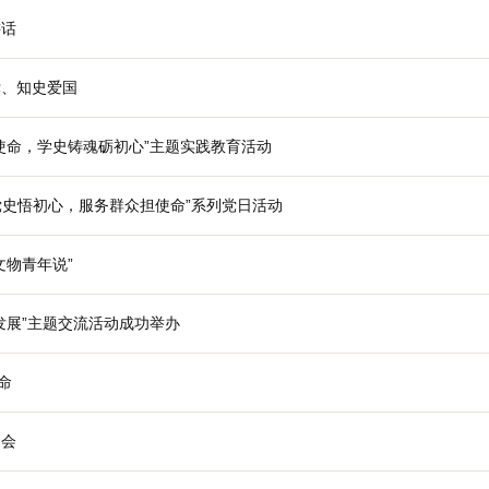
办实事 开新局
动员大会上的讲话
明志 知史爱党、知史爱国
展“奋勇争先担使命，学史铸魂砺初心”主题实践教育活动
党支部开展“学习党史悟初心，服务群众担使命”系列党日活动
看并热议“红色文物青年说”