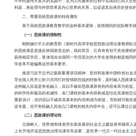
马克思主义在人类历史上第一次站在劳动人民的
原则，更非凌驾于工人运动之上的神谕，不过是关于
的过程，其基本的理念是无产阶级的自我教育，是在
员作为一个阶级整体而斗争。
青年学生处于自身人生成长的“拔节育穗”期，
对此形成自觉并努力去争取。高校思政课，旨在对大
实社会发展中找到自己的根本利益所在，意识到中国
中华民族伟大复兴的实践中，在为人民服务的过程中
利器，来处理与外部世界及内心世界的关系，以促进
二、尊重高校思政课的特殊属性
基于高校思政课教育教学的这种基本逻辑，疫情
（一）思政课的强制性
刚刚施行不久的教育部《新时代高等学校思想政