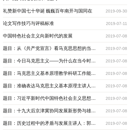
礼赞新中国七十华诞 巍巍百年南开与国同在
2019-09-30
论文写作技巧与评稿标准
2019-07-11
中国特色社会主义向新时代的发展
2019-07-08
题目：从《共产党宣言》看马克思思想的当代
2019-07-08
意义主讲人：张新地点：马克思主义学院206
题目：今日马克思主义——为什么在当今时代
2019-07-08
我们需要学习马克思主义？主讲人：王新生地
题目：马克思主义基本原理教学科研工作能力
2019-07-08
点：马克思主义学院208
训练营第一期名家讲座主讲人：寇清杰地点：
题目：准确表达马克思主义基本原理主讲人：
2019-07-08
马克思主义学院208教室
余斌地点：马克思主义学院208教室
题目：习近平新时代中国特色社会主义思想的
2019-07-08
科学内涵与理论意蕴主讲人：王钰鑫地点：马
题目：十九大后京津冀协同发展新形势与雄安
2019-07-08
克思主义学院208教室
新区重大战略选择主讲人：张贵地点：马克思
题目：历史过程中的矛盾与发展主讲人：郭湛
2019-07-08