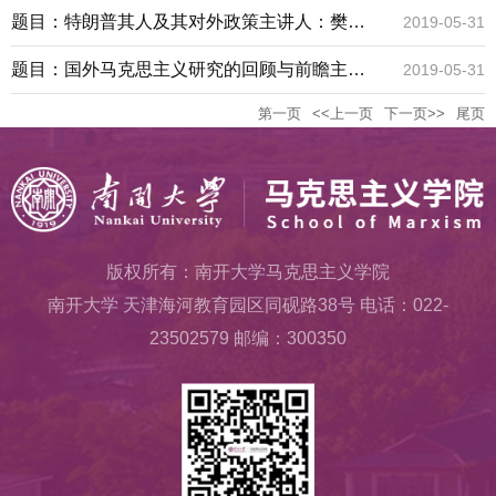
主义学院208教室
地点：马克思主义学院208教室
题目：特朗普其人及其对外政策主讲人：樊高
2019-05-31
月 教授地点：马克思主义学院208教室
题目：国外马克思主义研究的回顾与前瞻主讲
2019-05-31
第一页
<<上一页
下一页>>
尾页
人：郑一明地点：马克思主义学院206教室
版权所有：南开大学马克思主义学院
南开大学 天津海河教育园区同砚路38号 电话：022-
23502579 邮编：300350