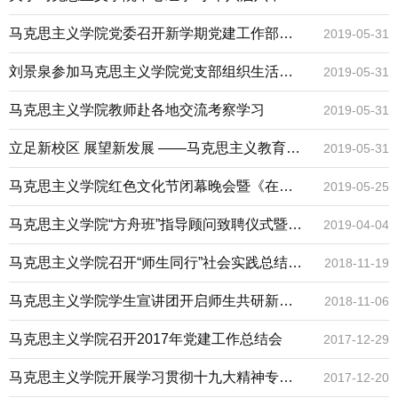
会公报及天津市委工作会议精神的有关情况
马克思主义学院党委召开新学期党建工作部署
2019-05-31
会
刘景泉参加马克思主义学院党支部组织生活会
2019-05-31
并讲党课
马克思主义学院教师赴各地交流考察学习
2019-05-31
立足新校区 展望新发展 ——马克思主义教育学
2019-05-31
院党委组织师生党员参观新校区
马克思主义学院红色文化节闭幕晚会暨《在你
2019-05-25
身边》话剧演出圆满举办
马克思主义学院“方舟班”指导顾问致聘仪式暨清
2019-04-04
明节祭扫活动举行
马克思主义学院召开“师生同行”社会实践总结表
2018-11-19
彰推动会
马克思主义学院学生宣讲团开启师生共研新征
2018-11-06
程
马克思主义学院召开2017年党建工作总结会
2017-12-29
马克思主义学院开展学习贯彻十九大精神专题
2017-12-20