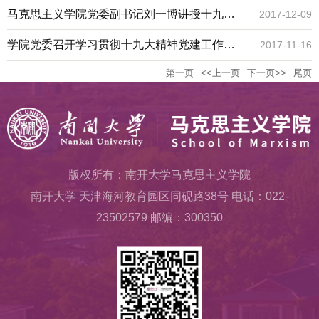
党课
马克思主义学院党委副书记刘一博讲授十九大
2017-12-09
精神主题党课
学院党委召开学习贯彻十九大精神党建工作部
2017-11-16
第一页
<<上一页
下一页>>
尾页
署会
版权所有：南开大学马克思主义学院
南开大学 天津海河教育园区同砚路38号 电话：022-
23502579 邮编：300350