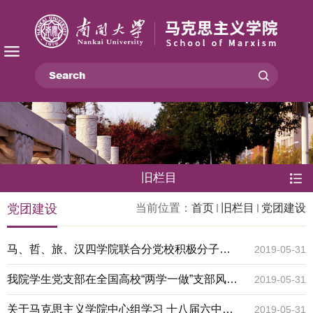
旧栏目
党团建设
当前位置：
首页
旧栏目
党团建设
马、哲、旅、汉四学院联合分党校积极分子培
2019-05-31
训班正式开班
我院学生党支部在全国高校“两学一做”支部风采
2019-05-31
展示活动中获佳绩
关于马克思主义学院中心组学习 十八届六中全
2019-05-31