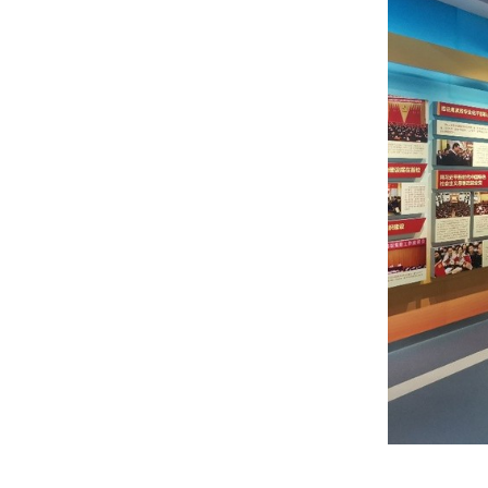
最后，党员们集体参观了中国共产党成立
100
周年
的认识。