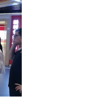
国共产党筚路蓝缕的百年奋斗史、改天换地的辉煌成就史，深