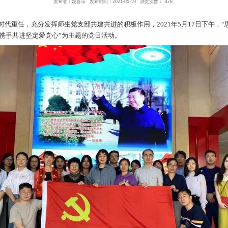
室党支部携手20级博士生2班党支部开展“重温
发布者：殴喜乐
发布时间：2021-05-
理想信念、勇担时代重任，充分发挥师生党支部共建共进的积
初心不忘来时路 携手共进坚定爱党心”为主题的党日活动。