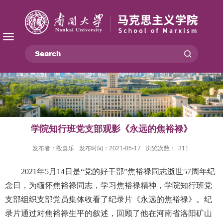
学院知行班党支部观影《永远的焦裕禄》
发布者：殴喜乐
发布时间：2021-05-17
浏览次数：
311
2021
年
5
月
14
日是“党的好干部”焦裕禄同志逝世
57
周年纪
念日，为缅怀焦裕禄同志，学习焦裕禄精神，学院知行班党
支部组织支部党员集体收看了纪录片《永远的焦裕禄》。纪
录
片通过对焦裕禄生平的叙述，回顾了他在河南省洛阳矿山