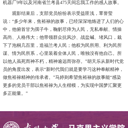
机器厂
9
年以及河南省兰考县
475
天间忘我工作的感人故事。
观影结束后，支部党员纷纷表示受益匪浅，覃誉莹
说：“多少年来，焦裕禄的故事，已经深深地烙进了人们的心
中，他俯首甘为孺子牛，鞠躬尽瘁为人民，无私奉献、情操
高尚、人格伟大；他带领群众抗风沙、战盐碱、堵风口，栽
下了泡桐几百里，造福兰考人民；他权为民所用、利为民所
谋、情为民所系，心里装着全体人民，唯独没有他自己。所
以他人虽死而神不朽，精神逾远而弥存。”胡天乐从新时代党
员的角度出发，表示“新时代我们就是要学习这种奉献精神，
做焦裕禄精神的传承者。”马婷则希望焦裕禄的故事能“感染
更多的党员干部以焦裕禄为人生楷模，为实现中国梦汇聚更
多正能量。”