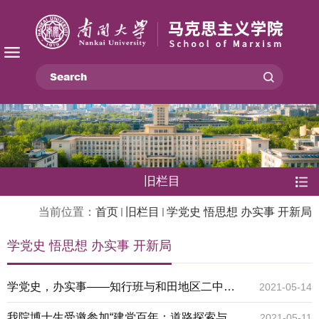
旧栏目
当前位置：
首页
旧栏目
学党史 悟思想 办实事 开新局
学党史 悟思想 办实事 开新局
学党史，办实事——知行班与和田地区二中开
2021-05-14
展思政课线上观摩活动
我院博士生受邀参加“建党百年：道路探索与理
2021-05-11