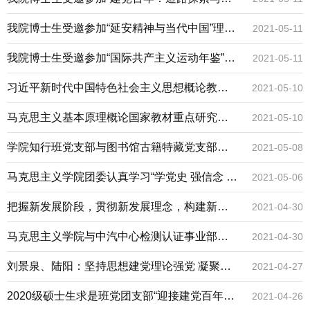
论创新”研讨会
我院博士生受邀参加“延安精神与当代中国”理论
2021-05-11
研讨会
我院博士生受邀参加“国际共产主义运动年鉴”编
2021-05-11
写工作会议
习近平新时代中国特色社会主义思想概论教研
2021-05-10
室集体备课会举行
马克思主义基本原理概论国家教材重点研究基
2021-05-10
地召开 新时代《马克思主义基本原理概论》教
学院知行班党支部与图书馆古籍特藏党支部开
2021-05-08
材建设研讨会
展 “重温红色记忆，剪纸话长征”主题党日活动
马克思主义学院团委认真学习“学党史 强信念 跟
2021-05-06
党走”主题云团课
把握新发展阶段，贯彻新发展理念，构建新发
2021-04-30
展格局
马克思主义学院与中汽中心检测认证事业部天
2021-04-30
津检验中心开展党建共建
刘景泉、陆阳：坚持思想建党理论强党 凝聚起
2021-04-27
奋进新时代的强大精神力量
2020级硕士生求是班党团支部“迎接建党百年，
2021-04-26