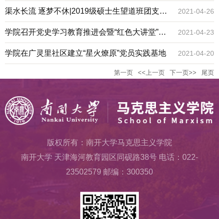
百天讲好百篇党史故事”主题党史学习教育阶段
渠水长流 逐梦不休|2019级硕士生望道班团支部
2021-04-26
性成果展示（二）
主题团课
学院召开党史学习教育推进会暨“红色大讲堂”专
2021-04-23
题报告会
学院在广灵里社区建立“星火燎原”党员实践基地
2021-04-20
第一页
<<上一页
下一页>>
尾页
版权所有：南开大学马克思主义学院
南开大学 天津海河教育园区同砚路38号 电话：022-
23502579 邮编：300350