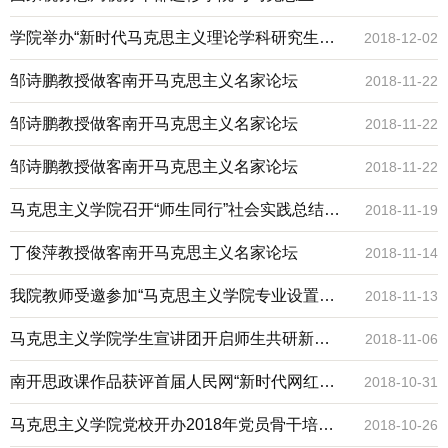
学院洽谈共建
学院举办“新时代马克思主义理论学科研究生培
2018-12-02
养研讨会” 暨“新时代马克思主义理论学科研究
邹诗鹏教授做客南开马克思主义名家论坛
2018-11-22
生论坛”
邹诗鹏教授做客南开马克思主义名家论坛
2018-11-22
邹诗鹏教授做客南开马克思主义名家论坛
2018-11-22
马克思主义学院召开“师生同行”社会实践总结表
2018-11-19
彰推动会
丁俊萍教授做客南开马克思主义名家论坛
2018-11-14
我院教师受邀参加“马克思主义学院专业设置三
2018-11-13
十周年纪念暨马克思主义理论本科专业建设高
马克思主义学院学生宣讲团开启师生共研新征
2018-11-06
端论坛”
程
南开思政课作品获评首届人民网“新时代网红思
2018-10-31
政课”
马克思主义学院党校开办2018年党员骨干培训
2018-10-26