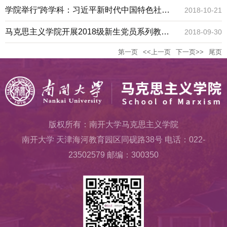
班
学院举行“跨学科：习近平新时代中国特色社会
2018-10-21
主义思想研究”学术研讨会
马克思主义学院开展2018级新生党员系列教育
2018-09-30
第一页
<<上一页
下一页>>
尾页
活动
版权所有：南开大学马克思主义学院
南开大学 天津海河教育园区同砚路38号 电话：022-
23502579 邮编：300350