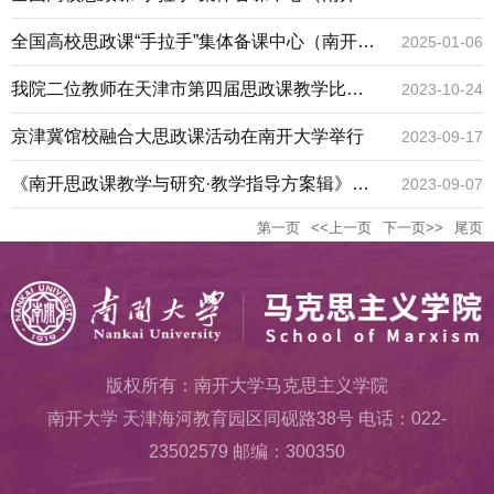
会成功举行
学—湖南省）2024年秋季学期第六期集体备课
全国高校思政课“手拉手”集体备课中心（南开大
2025-01-06
会成功举行
学—湖南省）2024秋季学期第五期集体备课会
我院二位教师在天津市第四届思政课教学比武
2023-10-24
成功举行
中获奖
京津冀馆校融合大思政课活动在南开大学举行
2023-09-17
《南开思政课教学与研究·教学指导方案辑》正
2023-09-07
第一页
<<上一页
下一页>>
尾页
式出版
版权所有：南开大学马克思主义学院
南开大学 天津海河教育园区同砚路38号 电话：022-
23502579 邮编：300350