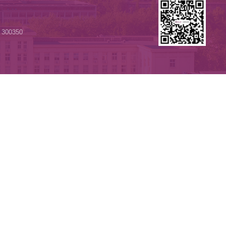
每页
15
记录
总共
37
记录
第一页
院
电话：022-23502579 邮编：300350