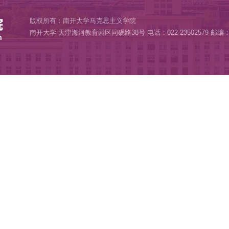
中国特色社会主义思想概论”教研室召开集体备课会
025年春季学期“形势与政策”课第一讲顺利开讲
与政策”教研室召开春季学期集体备课会
心领航”一体化实践课程探索大中小学思政课一体化创新模式
版权所有：南开大学马克思主义学
南开大学 天津海河教育园区同砚路38号 