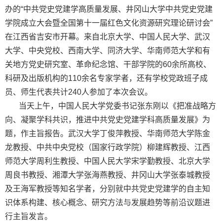
办的“中共党史党建学高质量发展、井冈山大学中共党史党建
学院成立大会暨全国第十一届红色文化资源研究理论研讨会”
在江西省吉安市开幕
。来自北京大学、中国人民大学、武汉
大学、中央党校、西南大学、同济大学、华南师范大学和有
关地方党史研究室、革命纪念馆、干部学院的
60
余所高校、
科研及出版机构的
110
余名专家学者，还有学校党政班子成
员、师生代表共计
240
人参加了
本次会议
。
当天上午，中国人民大学党委书记张东刚以《把准战略方
向、凝聚学科共识，推进中共党史党建学科高质量发展》为
题，作主旨报告。武汉大学丁俊萍教授、华南师范大学陈金
龙教授、中共中央党校（国家行政学院）柳建辉教授、江西
师范大学周利生教授、中国人民大学宋学勤教授、北京大学
周良书教授、湘潭大学张海燕教授、井冈山大学张泰城教授
及王海军教授等知名学者，分别就中共党史党建学的自主知
识体系构建、核心概念、研究方法与发展趋势等前沿议题进
行主旨发言。