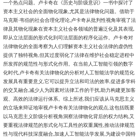
一个热点问题。卢卡奇在《历史与阶级意识》一书中探讨了
资本主义社会的全面物化现象,尤其是法律物化问题。借助于
马克斯·韦伯的社会合理化理论,卢卡奇从批判性视角审视了法
律及其物化现象在资本主义社会各领域的普遍泛化及其表现,
即从立法层面的形式化到司法层面的程序化运作。卢卡奇对
法律物化的全面考察为人们理解资本主义社会法律的虚伪性
提供了独特视角,但其过度弱化了法律在维护社会稳定进程中
所发挥的规范性与形式化作用。在当前人工智能引领的数字
化时代,卢卡奇有关法律物化的分析对人工智能法学的规范化
发展具有重要意义,它可以提升立法和司法的效率,促进多学科
的交叉融合,减少人为因素对法律工作的干扰,助力构建更加客
观、高效的法律运行体系。综上所述,我们应该从马克思主义
的立场来辩证地审视卢卡奇有关法律物化的观点,这包括既要
以马克思主义阶级分析视角洞察法律物化背后的权力结构,又
要重视法律规范的形式化与工具性的双重属性,推动法律规范
性与现代科技深度融合,加速人工智能法学发展,为建设中国特