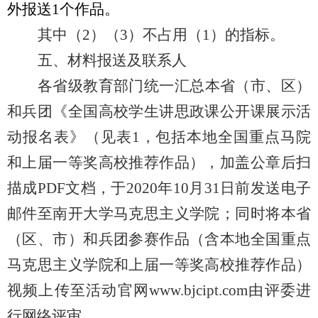
外报送
1
个作品。
其中（
2
）（
3
）不占用（
1
）的指标。
五、材料报送及联系人
各省级教育部门统一汇总本省（市、区）
和兵团《全国高校学生讲思政课公开课展示活
动报名表》（见表
1
，包括本地全国重点马院
和上届一等奖高校推荐作品），加盖公章后扫
描成
PDF
文档，于
2020
年
10
月
31
日前发送电子
邮件至南开大学马克思主义学院；同时将本省
（区、市）和兵团参赛作品（含本地全国重点
马克思主义学院和上届一等奖高校推荐作品）
视频上传至活动官网
www.bjcipt.com
由评委进
行网络评审。