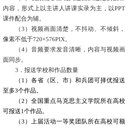
内容，形式上以主讲人讲课实录为主，以
PPT
课件配合为辅。
（
3
）视频画面清楚，不抖动、不倾斜，
像素不低于
720
×
576PIX
。
（
4
）音频要求发音清晰，内容与视频画
面同步。
3
．报送学校和作品数量
（
1
）各省（区、市）和兵团可择优报送
至多
3
个作品。
（
2
）全国重点马克思主义学院所在高校
可报送
1
个作品。
（
3
）上届活动一等奖团队所在高校可额