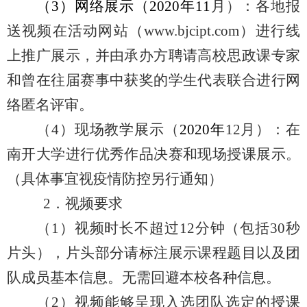
（
3
）网络展示（
2020
年
11
月）：各地报
送视频在活动网站（
www.bjcipt.com
）进行线
上推广展示，并由承办方聘请高校思政课专家
和曾在往届赛事中获奖的学生代表联合进行网
络匿名评审。
（
4
）现场教学展示（
2020
年
12
月）：在
南开大学进行优秀作品决赛和现场授课展示。
（具体事宜视疫情防控另行通知）
2
．视频要求
（
1
）视频时长不超过
12
分钟（包括
30
秒
片头），片头部分请标注展示课程题目以及团
队成员基本信息。无需回避本校各种信息。
（
2
）视频能够呈现入选团队选定的授课