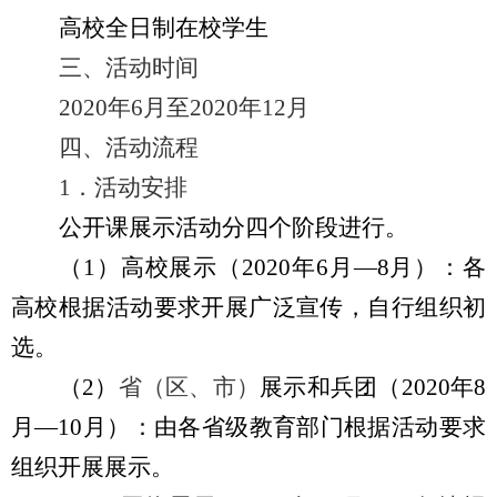
高校全日制在校学生
三、活动时间
2020
年
6
月至
2020
年
12
月
四、活动流程
1
．
活动安排
公开课展示活动分四个阶段进行。
（
1
）高校展示（
2020
年
6
月—
8
月）：各
高校根据活动要求开展广泛宣传，自行组织初
选。
（
2
）
省（区、市）
展示和兵团（
2020
年
8
月
—
10
月）：由各省级教育部门根据活动要求
组织开展展示。