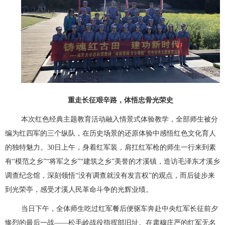
重走长征艰辛路，体悟忠骨光荣史
本次红色经典主题教育活动融入情景式体验教学，全部师生被分
编为红四军的三个纵队，在历史场景的还原体验中感悟红色文化育人
的独特魅力。30日上午，身着红军装，肩扛红军枪的师生一行来到素
有“模范之乡”“将军之乡”“建筑之乡”美誉的才溪镇，造访毛泽东才溪乡
调查纪念馆，深刻领悟“没有调查就没有发言权”的观点，而后徒步来
到光荣亭，感受才溪人民革命斗争的光辉业绩。
当日下午，全体师生吃过红军餐后便驱车奔赴中央红军长征前夕
惨烈的最后一战——松毛岭战役指挥部旧址。在肃穆庄严的红军无名