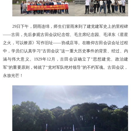
29日下午，阴雨连绵，师生们冒雨来到了建党建军史上的里程碑
——古田，先后参观古田会议纪念馆、毛主席纪念园、毛泽东《星星
之火，可以燎原》写作旧址——协成店等。在瞻仰古田会议会址过程
中，学员们认真学习“古田会议”这一重大历史事件的背景、经过、内
涵与伟大意义。1929年12月，古田会议确立了“思想建党、政治建
军”的重要原则，铸就了“党对军队绝对领导”的不朽军魂。古田会议，
永放光芒！