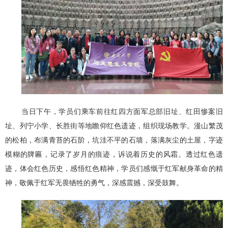
当日下午，学员们乘车前往红四方面军总部旧址、红田惨案旧
址、列宁小学、长胜街等地瞻仰红色遗迹，组织现场教学。漫山繁茂
的松柏，布满青苔的石阶，坑洼不平的石墙，落满灰尘的土屋，字迹
模糊的牌匾，记录了岁月的痕迹，诉说着历史的风霜。透过红色遗
迹，体会红色历史，感悟红色精神，学员们感慨于红军献身革命的精
神，敬佩于红军无畏牺牲的勇气，深感震撼，深受鼓舞。