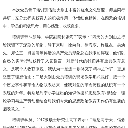
本次党员骨干培训班借助大别山丰富的红色文化资源，师生同行
共研，充分发挥实践育人的积极作用，体悟红色精神。在四天的培训
中，学员们积极思考，用心感受，收获良多。
培训班带队领导、学院副院长索海军表示：“四天的大别山之行
给我留下了深刻的印象，静下来时，徐向前、徐海东、许世友、吴焕
先、郑位三、肖国清等鲜活的共产党员形象总在我眼前浮现，他们以
自己的实际行动践行了入党誓言，对新时代的我们具有重要教育意
义。从我个人收获来说，我认为一是进一步补充了精神之“钙”，更加
坚定了理想信念；二是大别山党员培训的现场教学形式很好，把一个
个历史事件和革命人物联系起来，使我对党的革命历程的认识有一个
系统的升华。特别是列宁小学提出的知识传授和思想教育相结合、理
论学习与生产劳动相结合对我们今天的思想政治教育工作仍有重要的
启发意义。”
培训班学员、2017级硕士研究生高宇表示：“'理想高于天，信念
坚如铁'是我这次赴大别山革命根据地学习的最大感触。无数的革命烈