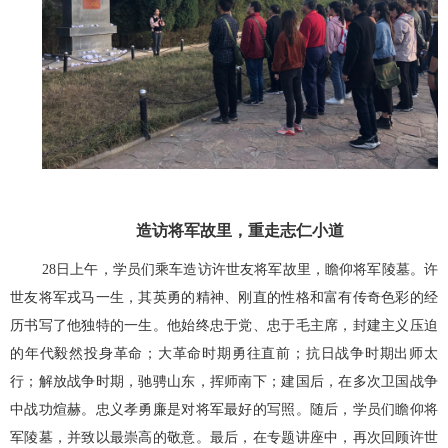
造访将军故里，重走志仁小道
28日上午，学员们乘车造访许世友将军故里，瞻仰将军陵墓。许
世友将军戎马一生，其英勇的精神、刚直的性格和富有传奇色彩的经
历书写了他独特的一生。他始终忠于党、忠于毛主席，封建主义压迫
的年代毅然投身革命；大革命时期勇往直前；抗日战争时期出师太
行；解放战争时期，驰骋山东，挥师南下；建国后，在多次卫国战争
中战功煊赫。忠义孝勇廉是对将军最好的写照。随后，学员们瞻仰将
军陵墓，并致以最崇高的敬意。最后，在专题讲座中，再次回顾许世