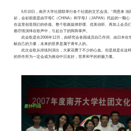
6
月
10
日
，南开大学社团联举行各个社团的文艺会
衫，会衫前面是由字母
C
（
CHINA
）和字母
J
（
JAPAN
在这里创造我们的价值。整个歌曲旋律舒缓、优美动
都尽情演绎在歌声中，引起台下的阵阵掌声。
此会歌是在
2006
年
12
月，由研究会各国成员自己
献自己的力量，未来的世界是属于青年人的。
此次会歌从排练到演出，大家花费了不少的心血
的所作所为一定会成为推动中日友好，世界和平的积