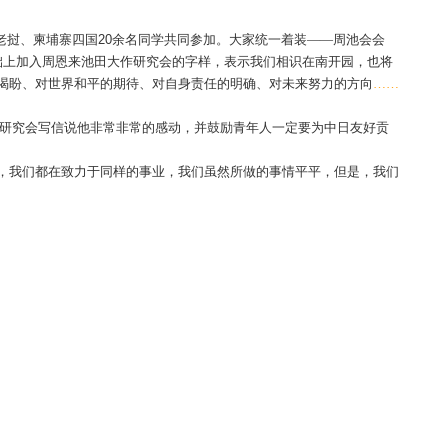
团联演出，受到普遍好评
-06
浏览次数：
3159
们的誓愿》。演出由中国、日本、老挝、柬埔寨四国
20
余名同学
取。会衫背面是在南开校徽的基础上加入周恩来池田大作研究
田大作先生的敬爱、对中日友好的渴盼、对世界和平的期待、对
。池田大作先生听完会歌后，曾给研究会写信说他非常非常的
了感情，大家都认为我们是一家人，我们都在致力于同样的事业