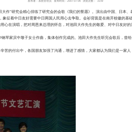
研究会会歌《我们的誓愿》参加社
发布者：系统管理员
发布时间：2007-07
演。“周恩来
·
池田大作”研究会精心排练了研究会的会歌《我
）托起的一颗心，象征着中日友好需要中日两国人民用心去争
听、再加上会员们用心在演唱，把对周恩来总理的怀念，对池
作词、由日本在华钢琴家滨中墩子女士作曲，集体创作完成的
。但是就是在这样辛苦的付出中，各国朋友加强了沟通，增进
极力量。